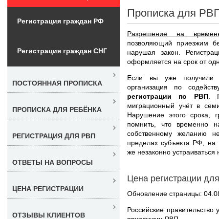
Прописка для РВП
Регистрация граждан РФ
Разрешение на времен
позволяющий приезжим бе
Регистрация граждан СНГ
нарушая закон. Регистра
оформляется на срок от одно
Если вы уже получили 
ПОСТОЯННАЯ ПРОПИСКА
организация по содейст
регистрации по РВП
. 
миграционный учёт в сем
ПРОПИСКА ДЛЯ РЕБЁНКА
Нарушение этого срока, 
помнить, что временно н
собственному желанию н
РЕГИСТРАЦИЯ ДЛЯ РВП
пределах субъекта РФ, на 
же незаконно устраиваться н
ОТВЕТЫ НА ВОПРОСЫ
Цена регистрации дл
ЦЕНА РЕГИСТРАЦИИ
Обновление страницы: 04.0
Российские правительство 
ОТЗЫВЫ КЛИЕНТОВ
приезжими РВП.