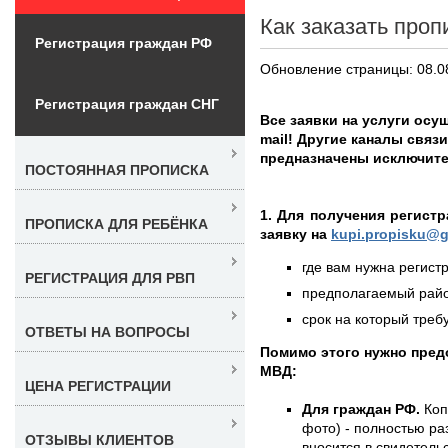
Как заказать проп
Регистрация граждан РФ
Обновление страницы: 08.0
Регистрация граждан СНГ
Все заявки на услуги осу
mail! Другие каналы связ
предназначены исключите
ПОСТОЯННАЯ ПРОПИСКА
1. Для получения регист
ПРОПИСКА ДЛЯ РЕБЁНКА
заявку на
kupi.propisku@g
где вам нужна регистр
РЕГИСТРАЦИЯ ДЛЯ РВП
предполагаемый район
срок на который требу
ОТВЕТЫ НА ВОПРОСЫ
Помимо этого нужно пре
МВД:
ЦЕНА РЕГИСТРАЦИИ
Для граждан РФ.
Коп
фото) - полностью раз
ОТЗЫВЫ КЛИЕНТОВ
вносится в свидетель